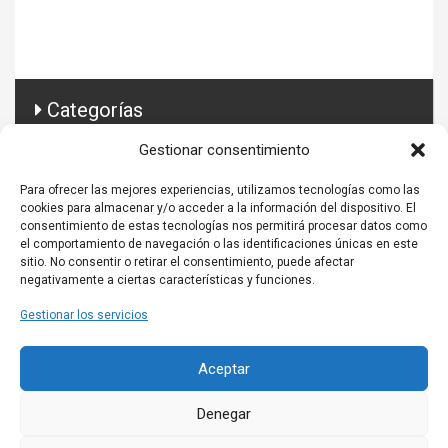
Categorías
Gestionar consentimiento
Conector Prestashop
Para ofrecer las mejores experiencias, utilizamos tecnologías como las
Guía ecommerce
cookies para almacenar y/o acceder a la información del dispositivo. El
consentimiento de estas tecnologías nos permitirá procesar datos como
Todo sobre ERP
el comportamiento de navegación o las identificaciones únicas en este
sitio. No consentir o retirar el consentimiento, puede afectar
negativamente a ciertas características y funciones.
Gestionar los servicios
Aceptar
Denegar
Nota legal, política de cookies y condiciones de uso
. Labelconect es
un producto de
Labelgrup
.
Software Gestión Empresa
.
PIM