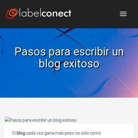
Me
Pasos para escribir un
blog exitoso
El
blog
cada vez gana más peso no sólo como