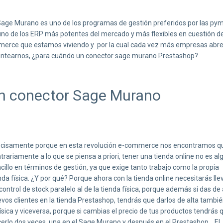
age Murano es uno de los programas de gestión preferidos por las py
uno de los ERP más potentes del mercado y más flexibles en cuestión d
mmerce que estamos viviendo y por la cual cada vez más empresas abr
 plantearnos, ¿para cuándo un conector sage murano Prestashop?
un conector Sage Murano
cisamente porque en esta revolución e-commerce nos encontramos q
trariamente a lo que se piensa a priori, tener una tienda online no es al
cillo en términos de gestión, ya que exige tanto trabajo como la propia
nda física. ¿Y por qué? Porque ahora con la tienda online necesitarás lle
control de stock paralelo al de la tienda física, porque además si das de 
vos clientes en la tienda Prestashop, tendrás que darlos de alta tambi
física y viceversa, porque si cambias el precio de tus productos tendrás 
erlo dos veces, una en el Sage Murano y después en el Prestashop… El