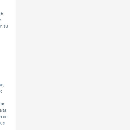
me
e
en su
ue,
go
var
alta
én en
que