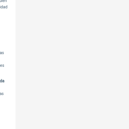
uién
lidad
zas
bes
nda
as