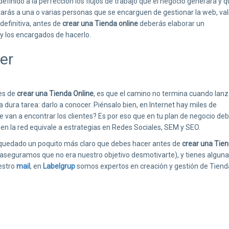
efinido a la perfección los flujos de trabajo que el negocio generará y q
itarás a una o varias personas que se encarguen de gestionar la web, va
definitiva, antes de
crear una Tienda online
deberás elaborar un
 y los encargados de hacerlo.
er
tes de
crear una Tienda Online
, es que el camino no termina cuando lan
dura tarea: darlo a conocer. Piénsalo bien, en Internet hay miles de
 te van a encontrar los clientes? Es por eso que en tu plan de negocio de
en la red equivale a estrategias en Redes Sociales, SEM y SEO.
 quedado un poquito más claro que debes hacer antes de
crear una Tie
te aseguramos que no era nuestro objetivo desmotivarte), y tienes alguna
estro
mail
, en
Labelgrup
somos expertos en creación y gestión de Tiend