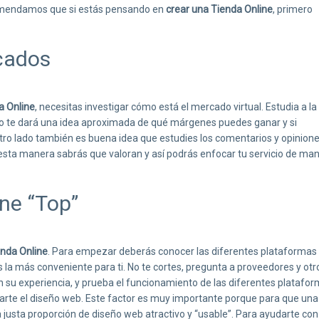
comendamos que si estás pensando en
crear una Tienda Online
, primero
rcados
a Online
, necesitas investigar cómo está el mercado virtual. Estudia a la
to te dará una idea aproximada de qué márgenes puedes ganar y si
ro lado también es buena idea que estudies los comentarios y opinion
 esta manera sabrás que valoran y así podrás enfocar tu servicio de ma
ine “Top”
nda Online
. Para empezar deberás conocer las diferentes plataformas
la más conveniente para ti. No te cortes, pregunta a proveedores y otr
n su experiencia, y prueba el funcionamiento de las diferentes platafor
earte el diseño web. Este factor es muy importante porque para que una
a justa proporción de diseño web atractivo y “usable”. Para ayudarte con