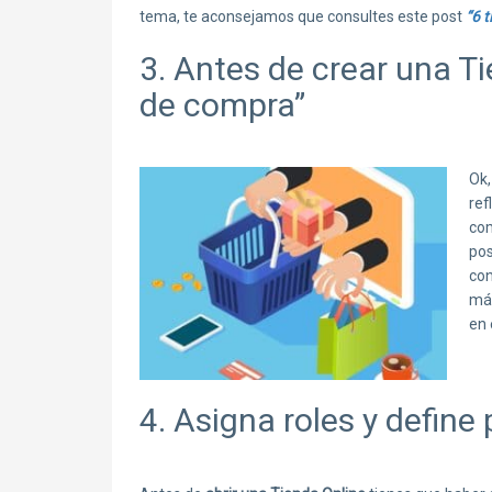
tema, te aconsejamos que consultes este post
“6 
3. Antes de crear una Ti
de compra”
Ok,
ref
com
pos
con
már
en 
4. Asigna roles y define