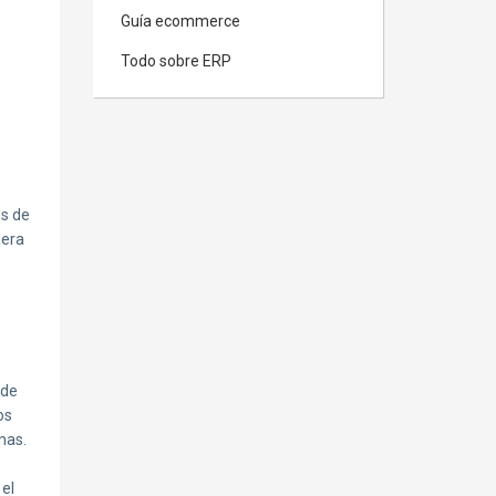
Guía ecommerce
Todo sobre ERP
es de
nera
 de
os
mas.
 el