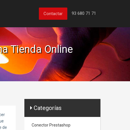
93 680 71 71
Contactar
na Tienda Online
Categorías
cer
que
Conector Prestashop
e de